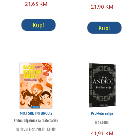
21,65
KM
21,90
KM
Kupi
Kupi
MOJ SRETNI BROJ 2
Prokleta avlija
Radna bilježnica za matematiku
Ivo Andrić
Rogić, Miklec, Prtajin, Kordić
41,91
KM