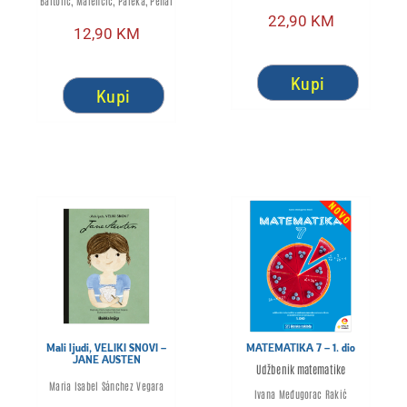
Bartolić, Marenčić, Paleka, Pehar
22,90
KM
12,90
KM
Kupi
Kupi
Mali ljudi, VELIKI SNOVI –
MATEMATIKA 7 – 1. dio
JANE AUSTEN
Udžbenik matematike
Maria Isabel Sánchez Vegara
Ivana Međugorac Rakić