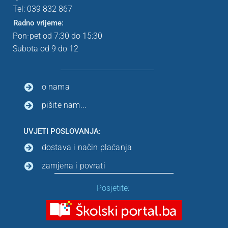
Tel: 039
832 867
Radno vrijeme:
Pon-pet od 7:30 do 15:30
Subota od 9 do 12
o nama
pišite nam...
UVJETI POSLOVANJA:
dostava i način plaćanja
zamjena i povrati
Posjetite: