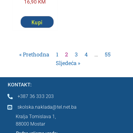
16,90
KM
Kupi
« Prethodna
1
2
3
4
…
55
Sljedeća »
KONTAKT:
+387 36 333 203
skolska.naklada@tel.net.ba
Kralja Tomislava 1,
88000 Mostar