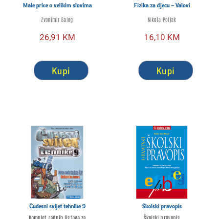
Male priče o velikim slovima
Fizika za djecu – Valovi
Zvonimir Balog
Nikola Poljak
26,91
KM
16,10
KM
Kupi
Kupi
Čudesni svijet tehnike 9
Školski pravopis
Komplet radnih listova za
Školski pravopis