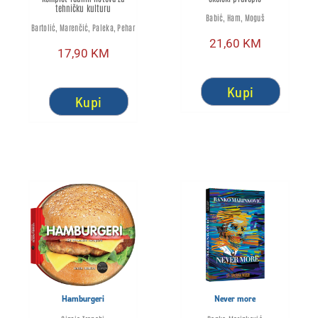
tehničku kulturu
Babić, Ham, Moguš
Bartolić, Marenčić, Paleka, Pehar
21,60
KM
17,90
KM
Kupi
Kupi
Hamburgeri
Never more