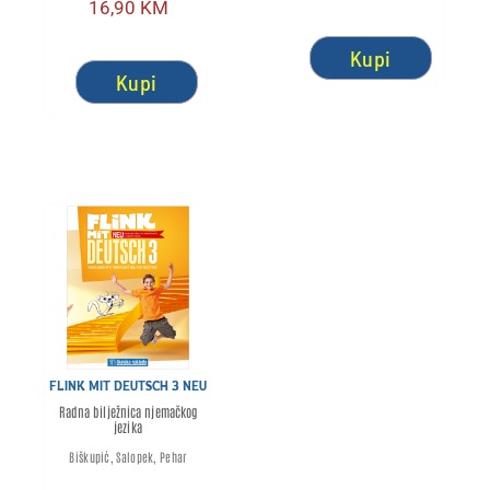
16,90
KM
Kupi
Kupi
FLINK MIT DEUTSCH 3 NEU
Radna bilježnica njemačkog
jezika
Biškupić, Salopek, Pehar