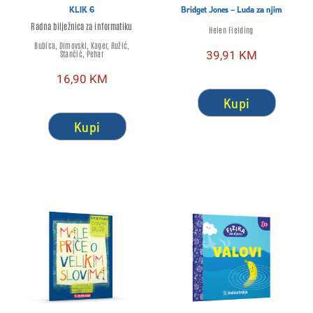
KLIK 6
Bridget Jones – Luda za njim
Radna bilježnica za informatiku
Helen Fielding
Bubica, Dimovski, Kager, Ružić,
Stančić, Pehar
39,91
KM
16,90
KM
Kupi
Kupi