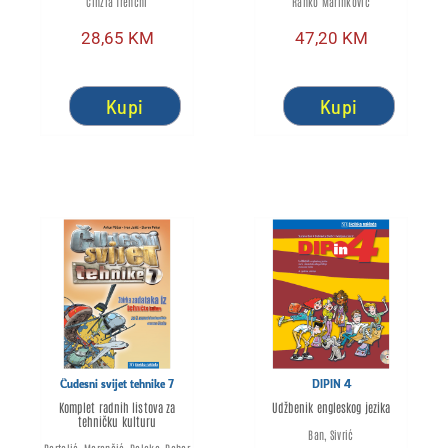
Cinzia Trenchi
Ranko Marinković
28,65
KM
47,20
KM
Kupi
Kupi
Čudesni svijet tehnike 7
DIPIN 4
Komplet radnih listova za
Udžbenik engleskog jezika
tehničku kulturu
Ban, Sivrić