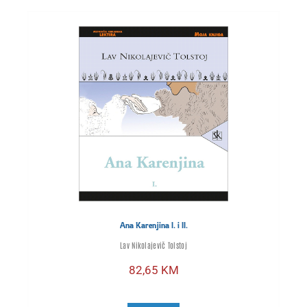
Ana Karenjina I. i II.
Lav Nikolajevič Tolstoj
82,65
KM