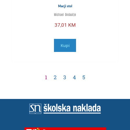
Mačji stol
Michael Ondaatje
37,01
KM
Kupi
1
2
3
4
5