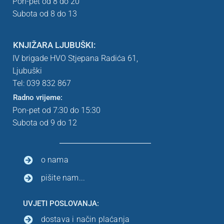
Pon-pet od 8 do 20
Subota od 8 do 13
KNJIŽARA LJUBUŠKI:
IV brigade HVO Stjepana Radića 61,
Ljubuški
Tel: 039
832 867
Radno vrijeme:
Pon-pet od 7:30 do 15:30
Subota od 9 do 12
o nama
pišite nam...
UVJETI POSLOVANJA:
dostava i način plaćanja