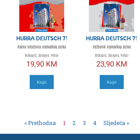
HURRA DEUTSCH 7!
HURRA DEUTSCH 7!
Radna bilježnica njemačkog jezika
Udžbenik njemačkog jezika
Biškupić, Salopek, Pehar
Biškupić, Salopek, Pehar
19,90
KM
23,90
KM
Kupi
Kupi
« Prethodna
1
2
3
4
Sljedeća »