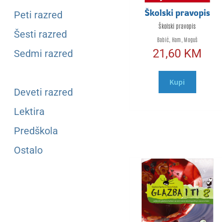
Školski pravopis
Peti razred
Školski pravopis
Šesti razred
Babić, Ham, Moguš
21,60
KM
Sedmi razred
Osmi razred
Kupi
Deveti razred
Lektira
Predškola
Ostalo