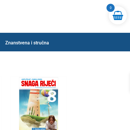
0
Znanstvena i stručna