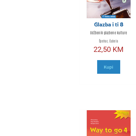
Glazba i ti 8
Udžbenik glazbene kulture
Špehar, Ćubela
22,50
KM
Kupi