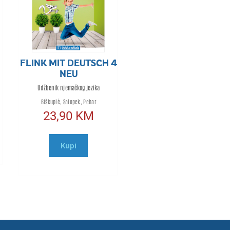
FLINK MIT DEUTSCH 4
NEU
Udžbenik njemačkog jezika
Biškupić, Salopek, Pehar
23,90
KM
Kupi