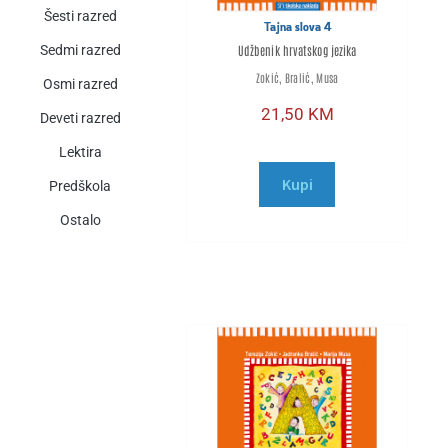
Šesti razred
Tajna slova 4
Sedmi razred
Udžbenik hrvatskog jezika
Zokić, Bralić, Musa
Osmi razred
21,50
KM
Deveti razred
Lektira
Kupi
Predškola
Ostalo