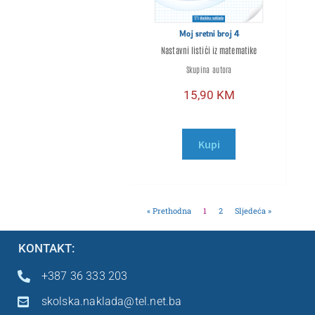
Moj sretni broj 4
Nastavni listići iz matematike
Skupina autora
15,90
KM
Kupi
« Prethodna
1
2
Sljedeća »
KONTAKT:
+387 36 333 203
skolska.naklada@tel.net.ba