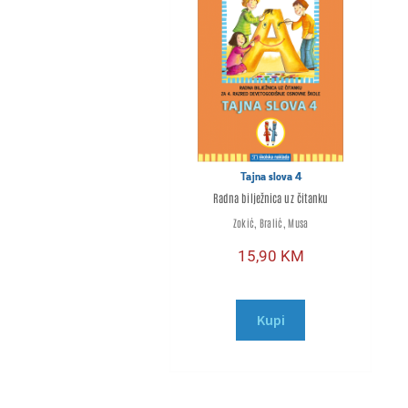
Tajna slova 4
Radna bilježnica uz čitanku
Zokić, Bralić, Musa
15,90
KM
Kupi