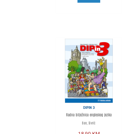
DIPIN 3
Radna bilježnica engleskog jezika
Ban, Sivrić
18,90
KM