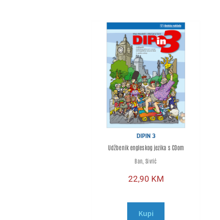
DIPIN 3
Udžbenik engleskog jezika s CDom
Ban, Sivrić
22,90
KM
Kupi