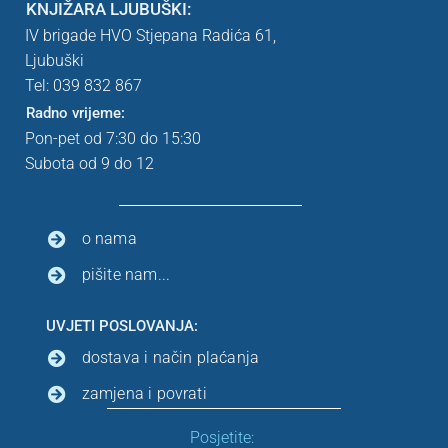
KNJIŽARA LJUBUŠKI:
IV brigade HVO Stjepana Radića 61,
Ljubuški
Tel: 039
832 867
Radno vrijeme:
Pon-pet od 7:30 do 15:30
Subota od 9 do 12
o nama
pišite nam...
UVJETI POSLOVANJA:
dostava i način plaćanja
zamjena i povrati
Posjetite: