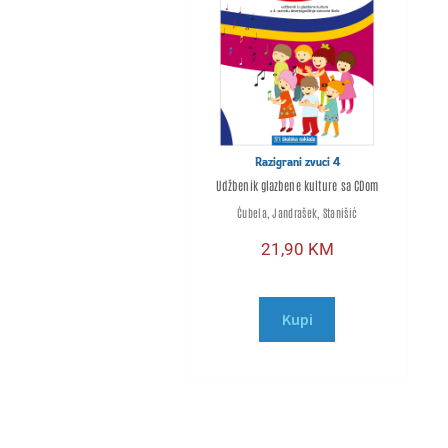
Razigrani zvuci 4
Udžbenik glazbene kulture sa CDom
Ćubela, Jandrašek, Stanišić
21,90
KM
Kupi