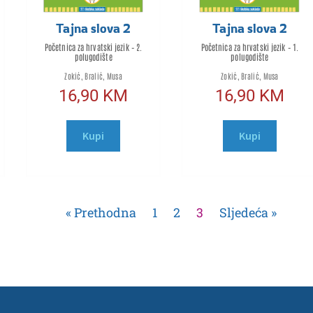
Tajna slova 2
Tajna slova 2
Početnica za hrvatski jezik – 2.
Početnica za hrvatski jezik – 1.
polugodište
polugodište
Zokić, Bralić, Musa
Zokić, Bralić, Musa
16,90
KM
16,90
KM
Kupi
Kupi
« Prethodna
1
2
3
Sljedeća »