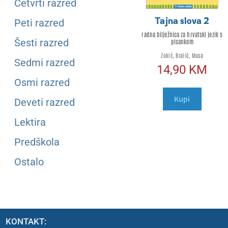
Četvrti razred
Tajna slova 2
Peti razred
radna bilježnica za hrvatski jezik s
Šesti razred
pisankom
Zokić, Bralić, Musa
Sedmi razred
14,90
KM
Osmi razred
Kupi
Deveti razred
Lektira
Predškola
Ostalo
KONTAKT: