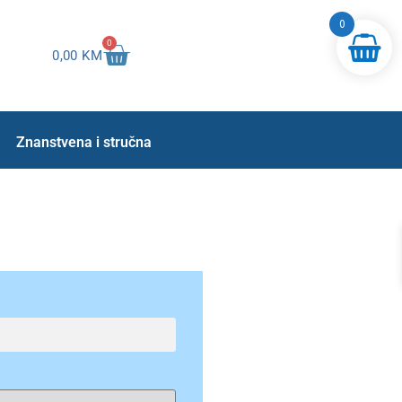
0
0
0,00
KM
Znanstvena i stručna