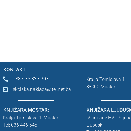
KONTAKT:
+387 36 333 203
Kralja Tomislava 1,
88000 Mostar
skolska.naklada@tel.net.ba
KNJIŽARA MOSTAR:
KNJIŽARA LJUBUŠK
Kralja Tomislava 1,
Mostar
IV brigade HVO Stjep
Tel: 036 446 545
Ljubuški