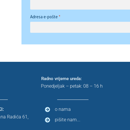
Adresa e-pošte
*
Radno vrijeme ureda:
Ponedjeljak – petak: 08 – 16 h
I:
o nama
ana Radića 61,
pišite nam...