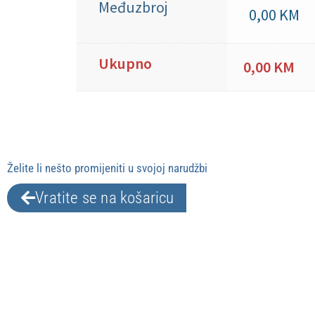
Međuzbroj
0,00
KM
Ukupno
0,00
KM
Kreni na plaćanje
Želite li nešto promijeniti u svojoj narudžbi
Vratite se na košaricu