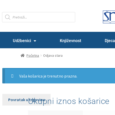
Udžbenici
Književnost
Djeca
Početna
Odjava stara
Vaša košarica je trenutno prazna.
Ukupni iznos košarice
Povratak u trgovinu