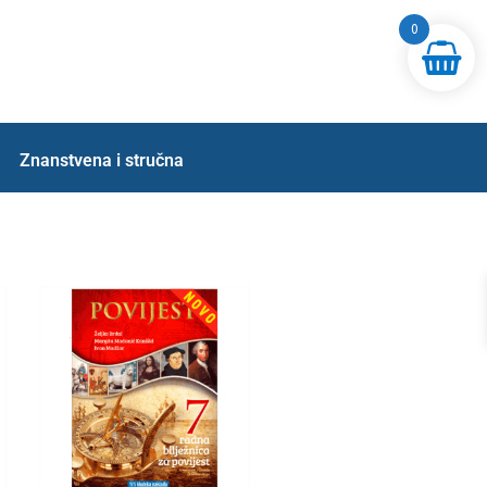
0
Znanstvena i stručna