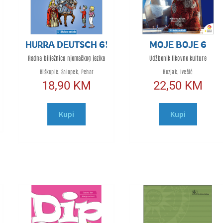
HURRA DEUTSCH 6!
MOJE BOJE 6
Radna bilježnica njemačkog jezika
Udžbenik likovne kulture
Biškupić, Salopek, Pehar
Huzjak, Ivešić
18,90
KM
22,50
KM
Kupi
Kupi