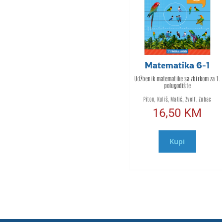
Matematika 6-1
Udžbenik matematike sa zbirkom za 1.
polugodište
Piton, Kuliš, Matić, Zvelf, Zubac
16,50
KM
Kupi