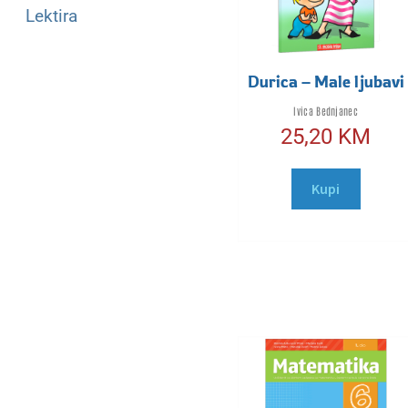
Lektira
Durica – Male ljubavi
Ivica Bednjanec
25,20
KM
Kupi