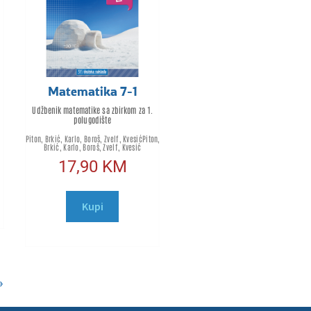
Matematika 7-1
Udžbenik matematike sa zbirkom za 1.
polugodište
Piton, Brkić, Karlo, Boroš, Zvelf, KvesićPiton,
Brkić, Karlo, Boroš, Zvelf, Kvesić
17,90
KM
Kupi
»