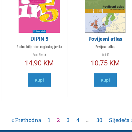
DIPIN 5
Povijesni atlas
Radna bilježnica engleskog jezika
Povijesni atlas
Ban, Sivrić
Dukić
14,90
KM
10,75
KM
Kupi
Kupi
« Prethodna
1
2
3
4
…
30
Sljedeća 