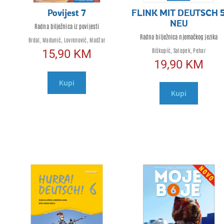
Povijest 7
FLINK MIT DEUTSCH 
NEU
Radna bilježnica iz povijesti
Radna bilježnica njemačkog jezika
Brdal, Madunić, Lovrenović, Madžar
Biškupić, Salopek, Pehar
15,90
KM
19,90
KM
Kupi
Kupi