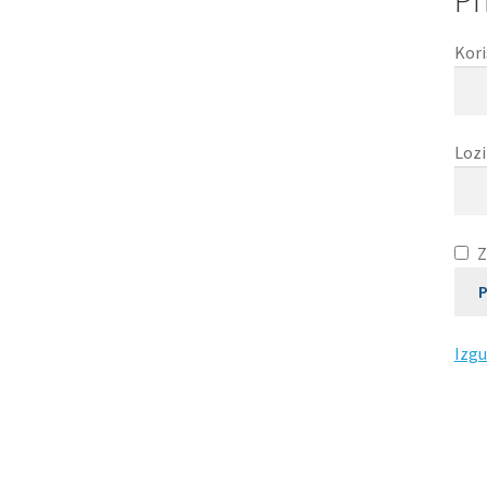
Uvjeti poslovanja
WEBINAR
WEBINAR – nema
Kori
Loz
Z
P
Izgu