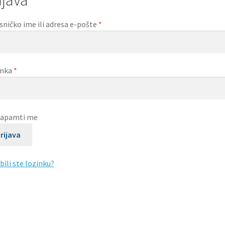
 webinara
Zahvala
Zahvala probna
znanstvena
sničko ime ili adresa e-pošte
*
inka
*
apamti me
rijava
bili ste lozinku?