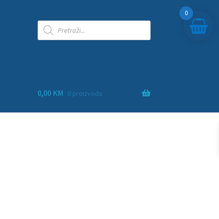
0
0,00
KM
0 proizvoda
ra
adna