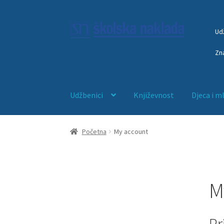
Ud
Zn
Udžbenici
Književnost
Djeca i m
Početna
Anketni list
djeca
ducan
EDUKACIJA
Početna
My account
Početna – blokada trgovine
Početna – interl
Početna – mostarski sajam 2026
Početna – 
M
Početna – nova ORG
Početna – sa webinaro
Pr