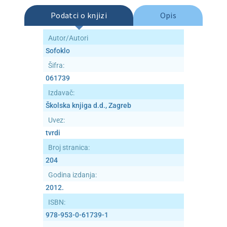
Publicistika
Podatci o knjizi
Opis
Rječnici
Autor/Autori
Sofoklo
Trgovina
Šifra:
061739
Udžbenici
Izdavač:
Školska knjiga d.d., Zagreb
Osnovna škola
Uvez:
tvrdi
Četvrti razred
Broj stranica:
204
Deveti razred
Godina izdanja:
2012.
Lektira
ISBN:
978-953-0-61739-1
Osmi razred