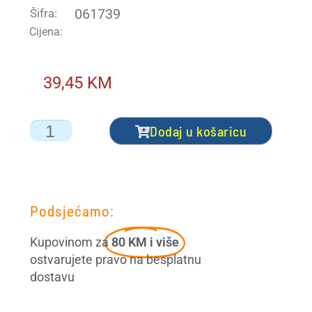
061739
Šifra:
Cijena:
Početna – mostarski sajam 2026
Početna – NG
39,45
KM
Početna – NG akcija
Dodaj u košaricu
Početna – NG akcija + čestitka
Početna – nova ORG
Podsjećamo:
Početna – sa webinarom
Kupovinom za
80 KM i više
Početna orig
ostvarujete pravo na besplatnu
dostavu
Portal