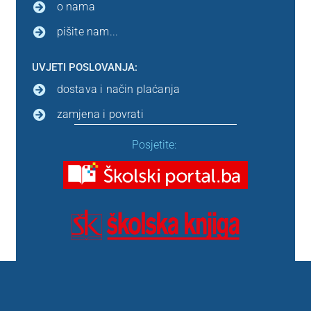
o nama
pišite nam...
UVJETI POSLOVANJA:
dostava i način plaćanja
zamjena i povrati
Posjetite: