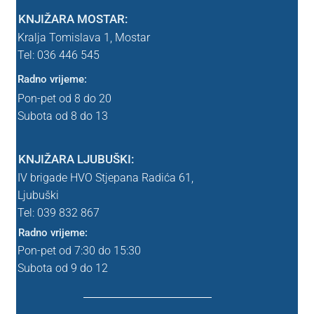
KNJIŽARA MOSTAR:
Srednja škola
Kralja Tomislava 1,
Mostar
Tel: 036 446 545
Lektira SŠK
Radno vrijeme:
Uvjeti poslovanja
Pon-pet od 8 do 20
Subota od 8 do 13
WEBINAR
KNJIŽARA LJUBUŠKI:
WEBINAR – nema webinara
IV brigade HVO Stjepana Radića 61,
Ljubuški
Zahvala
Tel: 039
832 867
Radno vrijeme:
Zahvala probna
Pon-pet od 7:30 do 15:30
Subota od 9 do 12
znanstvena