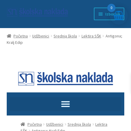
0
Izbornik
Početna
Početna
Udžbenici
Srednja škola
Lektira SŠK
Antigona;
Kralj Edip
Anketni list
djeca
ducan
EDUKACIJA
Književnost
kontakt
Početna
Udžbenici
Srednja škola
Lektira
SŠK
Antigona; Kralj Edip