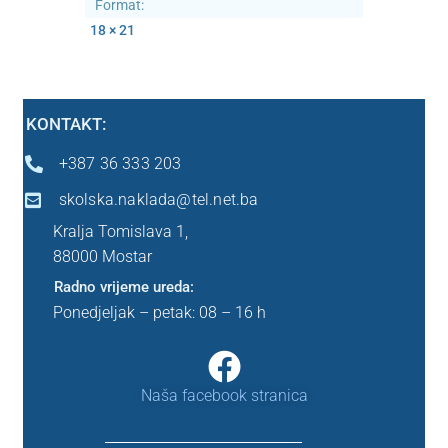
Format:
18 × 21
Ostalo
Peti razred
KONTAKT:
Predškola
+387 36 333 203
skolska.naklada@tel.net.ba
Sedmi razred
Kralja Tomislava 1,
88000 Mostar
Šesti razred
Radno vrijeme ureda:
Ponedjeljak – petak: 08 – 16 h
Prvi razred
Drugi razred
Naša facebook stranica
Treći razred