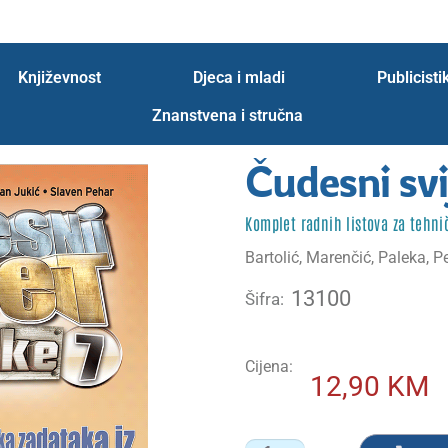
 webinara
Zahvala
Zahvala probna
znanstvena
Književnost
Djeca i mladi
Publicisti
Znanstvena i stručna
Čudesni svi
Komplet radnih listova za tehni
Bartolić, Marenčić, Paleka, P
13100
Šifra:
Cijena:
12,90
KM