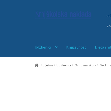
Ud
Zn
Udžbenici
Književnost
Djeca i m
Početna
Anketni list
djeca
ducan
EDUKACIJA
Početna
Udžbenici
Osnovna škola
Sedmi 
Početna – blokada trgovine
Početna – interl
Početna – mostarski sajam 2026
Početna – 
Početna – nova ORG
Početna – sa webinaro