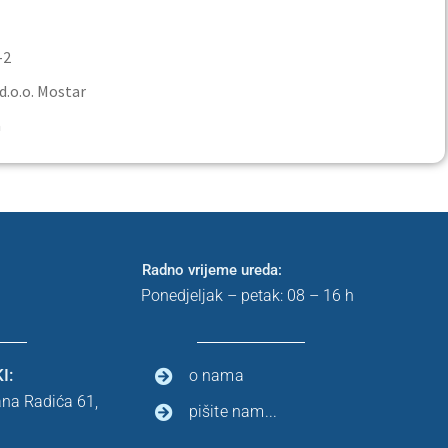
2
o. Mostar
a
Radno vrijeme ureda:
Ponedjeljak – petak: 08 – 16 h
I:
o nama
ana Radića 61,
pišite nam...