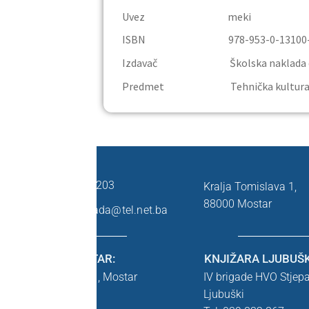
Uvez meki
ISBN 978-953-0-13100-
Izdavač Školska naklada d.o.
Predmet Tehnička kultur
KONTAKT:
+387 36 333 203
Kralja Tomislava 1,
88000 Mostar
skolska.naklada@tel.net.ba
KNJIŽARA MOSTAR:
KNJIŽARA LJUBUŠK
Kralja Tomislava 1,
Mostar
IV brigade HVO Stjep
Tel: 036 446 545
Ljubuški