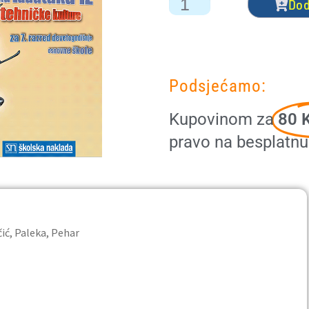
Dod
Podsjećamo:
Kupovinom za
80 K
pravo na besplatn
 Paleka, Pehar