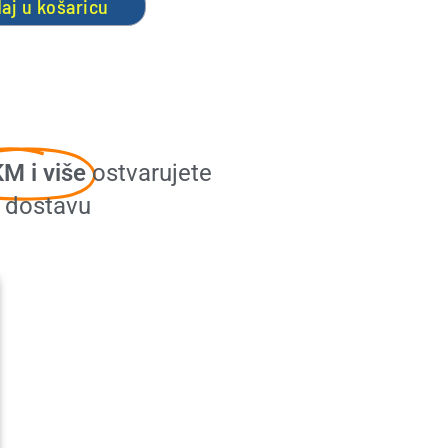
aj u košaricu
M i više
ostvarujete
u dostavu