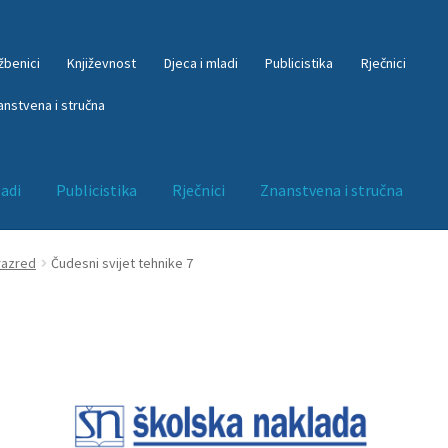
žbenici
Književnost
Djeca i mladi
Publicistika
Rječnici
anstvena i stručna
ladi
Publicistika
Rječnici
Znanstvena i stručna
Književnost
kontakt
kosara
My account
O nama
Odjava
Odjava sta
razred
Čudesni svijet tehnike 7
iber mapa
Početna – interliber program
Početna – INTERLIBER r
NG
Početna – NG akcija
Početna – NG akcija + čestitka
m
Početna orig
Portal
Publicistika
Rječnici
Trgovina
Udžbenici