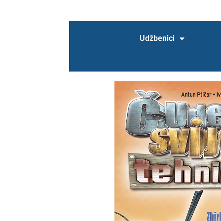
Uvjeti poslovanja
WEBINAR
WEBINAR – nema
Udžbenici