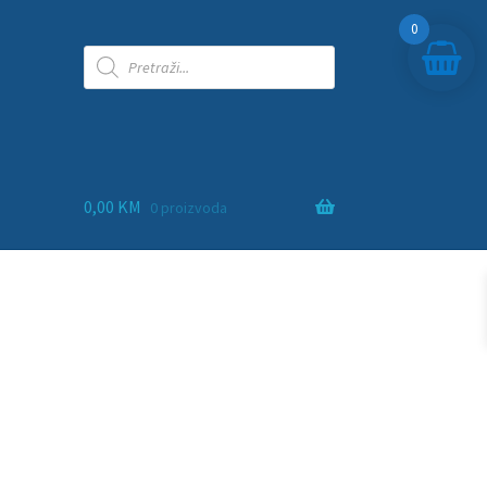
0
0,00
KM
0 proizvoda
ra
adna