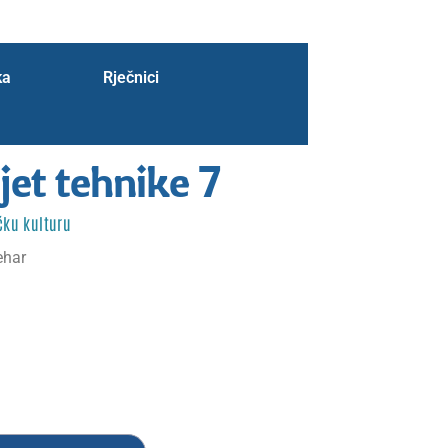
ka
Rječnici
jet tehnike 7
čku kulturu
ehar