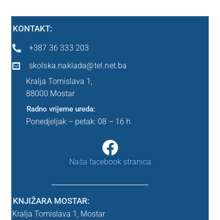
Ostalo
KONTAKT:
+387 36 333 203
Peti razred
skolska.naklada@tel.net.ba
Predškola
Kralja Tomislava 1,
88000 Mostar
Sedmi razred
Radno vrijeme ureda:
Ponedjeljak – petak: 08 – 16 h
Šesti razred
Prvi razred
Naša facebook stranica
Drugi razred
KNJIŽARA MOSTAR:
Treći razred
Kralja Tomislava 1,
Mostar