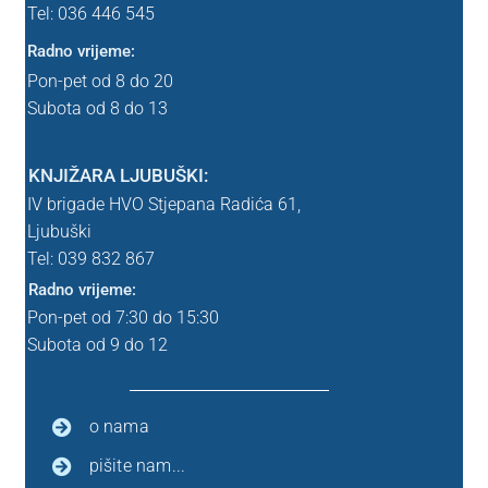
Tel: 036 446 545
Srednja škola
Radno vrijeme:
Pon-pet od 8 do 20
Lektira SŠK
Subota od 8 do 13
Uvjeti poslovanja
KNJIŽARA LJUBUŠKI:
WEBINAR
IV brigade HVO Stjepana Radića 61,
Ljubuški
Tel: 039
832 867
WEBINAR – nema webinara
Radno vrijeme:
Pon-pet od 7:30 do 15:30
Zahvala
Subota od 9 do 12
Zahvala probna
o nama
znanstvena
pišite nam...