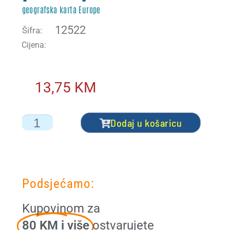
geografska karta Europe
Početna – mostarski sajam 2026
12522
Šifra:
Cijena:
Početna – NG
Početna – NG akcija
13,75
KM
Početna – NG akcija + čestitka
Dodaj u košaricu
Početna – nova ORG
Početna – sa webinarom
Podsjećamo:
Početna orig
Kupovinom za
Portal
80 KM i više
ostvarujete