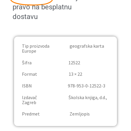
pravo na besplatnu
Publicistika
dostavu
Rječnici
Trgovina
Tip proizvoda geografska karta
Europe
Udžbenici
Šifra 12522
Osnovna škola
Format 13 × 22
Četvrti razred
ISBN 978-953-0-12522-3
Izdavač Školska knjiga, d.d.,
Deveti razred
Zagreb
Predmet Zemljopis
Lektira
Osmi razred