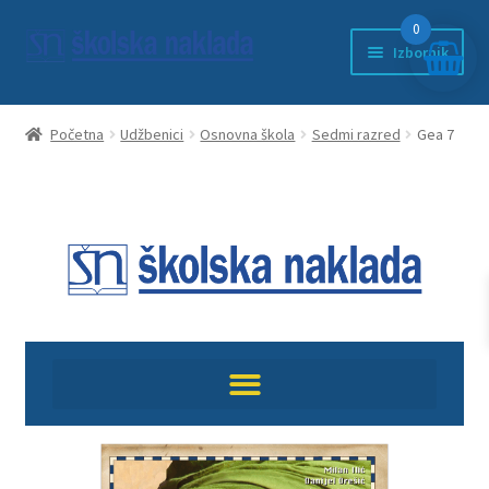
0
Izbornik
Početna
Početna
Udžbenici
Osnovna škola
Sedmi razred
Gea 7
Anketni list
djeca
ducan
EDUKACIJA
Književnost
kontakt