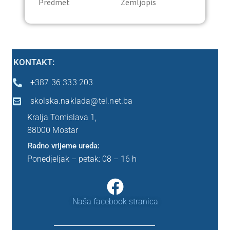
Predmet Zemljopis
Ostalo
Peti razred
KONTAKT:
Predškola
+387 36 333 203
skolska.naklada@tel.net.ba
Sedmi razred
Kralja Tomislava 1,
88000 Mostar
Šesti razred
Radno vrijeme ureda:
Ponedjeljak – petak: 08 – 16 h
Prvi razred
Drugi razred
Naša facebook stranica
Treći razred