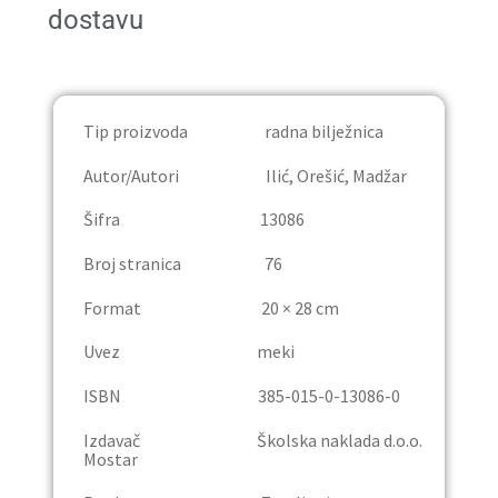
dostavu
Publicistika
Rječnici
Tip proizvoda radna bilježnica
Trgovina
Autor/Autori Ilić, Orešić, Madžar
Udžbenici
Šifra 13086
Osnovna škola
Broj stranica 76
Format 20 × 28 cm
Četvrti razred
Uvez meki
Deveti razred
ISBN 385-015-0-13086-0
Lektira
Izdavač Školska naklada d.o.o.
Mostar
Osmi razred