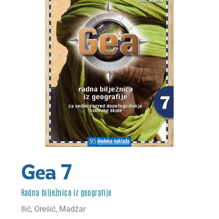
kosara
My account
O nama
Odjava
Odjava stara
Početna – blokada trgovine
Gea 7
Početna – interliber mapa
Početna – interliber program
Radna bilježnica iz geografije
Ilić, Orešić, Madžar
Početna – INTERLIBER radna