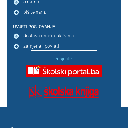
o nama
pišite nam...
UVJETI POSLOVANJA:
dostava i način plaćanja
zamjena i povrati
Posjetite: