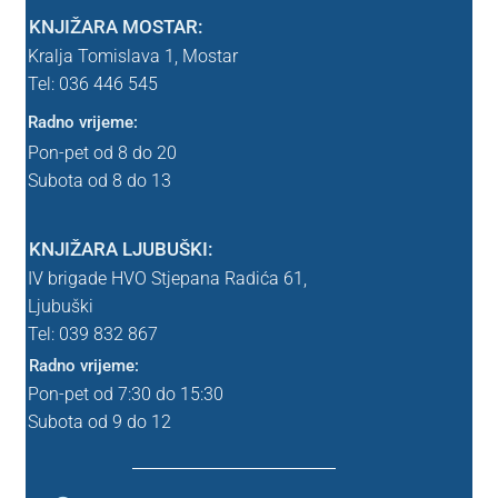
KNJIŽARA MOSTAR:
Srednja škola
Kralja Tomislava 1,
Mostar
Tel: 036 446 545
Lektira SŠK
Radno vrijeme:
Uvjeti poslovanja
Pon-pet od 8 do 20
Subota od 8 do 13
WEBINAR
KNJIŽARA LJUBUŠKI:
WEBINAR – nema webinara
IV brigade HVO Stjepana Radića 61,
Ljubuški
Zahvala
Tel: 039
832 867
Radno vrijeme:
Zahvala probna
Pon-pet od 7:30 do 15:30
Subota od 9 do 12
znanstvena