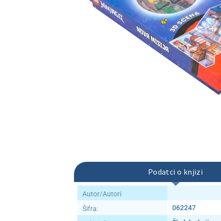
Podatci o knjizi
Autor/Autori
062247
Šifra: