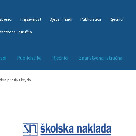
žbenici
Književnost
Djeca i mladi
Publicistika
Rječnici
anstvena i stručna
ladi
Publicistika
Rječnici
Znanstvena i stručna
Književnost
kontakt
kosara
My account
O nama
Odjava
Odjava sta
don protiv Lloyda
iber mapa
Početna – interliber program
Početna – INTERLIBER r
NG
Početna – NG akcija
Početna – NG akcija + čestitka
m
Početna orig
Portal
Publicistika
Rječnici
Trgovina
Udžbenici