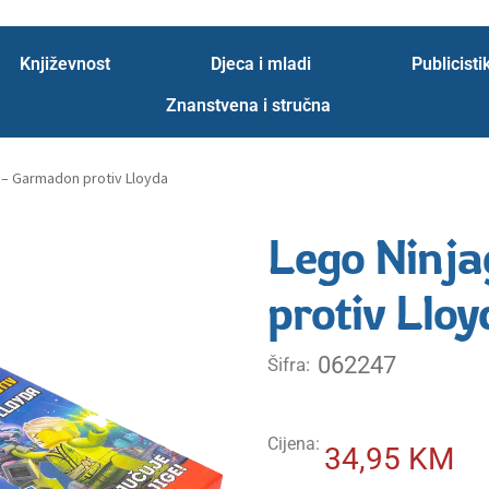
 webinara
Zahvala
Zahvala probna
znanstvena
Književnost
Djeca i mladi
Publicisti
Znanstvena i stručna
 – Garmadon protiv Lloyda
Lego Ninj
protiv Lloy
062247
Šifra:
Cijena:
34,95
KM