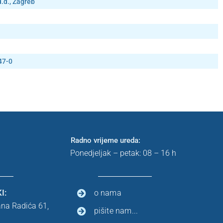
d.d., Zagreb
47-0
Radno vrijeme ureda:
Ponedjeljak – petak: 08 – 16 h
I:
o nama
ana Radića 61,
pišite nam...