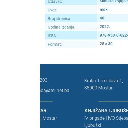
Školska knjiga 
Izdavač:
meki
Uvez:
40
Broj stranica:
2022.
Godina izdanja:
978-953-0-622
ISBN:
25 × 30
Format:
KONTAKT:
+387 36 333 203
Kralja Tomislava 1,
88000 Mostar
skolska.naklada@tel.net.ba
KNJIŽARA MOSTAR:
KNJIŽARA LJUBUŠK
Kralja Tomislava 1,
Mostar
IV brigade HVO Stjep
Tel: 036 446 545
Ljubuški