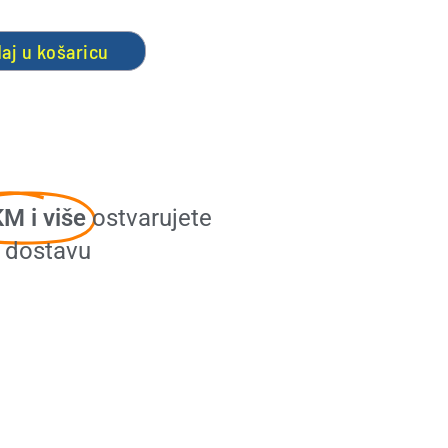
aj u košaricu
M i više
ostvarujete
u dostavu