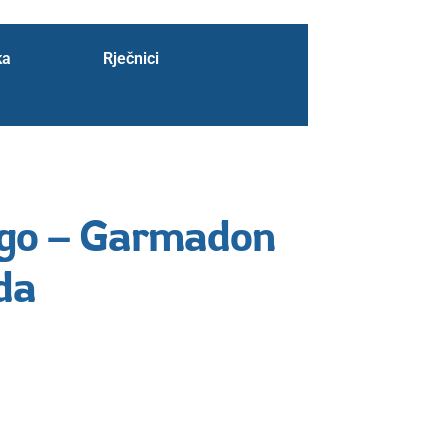
ka
Rječnici
ago – Garmadon
da