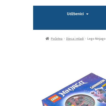
Uvjeti poslovanja
WEBINAR
WEBINAR – nema
Udžbenici
Početna
Djeca i mladi
Lego Ninjago