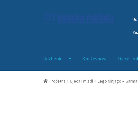
Ud
Zn
Udžbenici
Književnost
Djeca i m
Početna
Anketni list
djeca
ducan
EDUKACIJA
Početna
Djeca i mladi
Lego Ninjago – Garma
Početna – blokada trgovine
Početna – interl
Početna – mostarski sajam 2026
Početna – 
Početna – nova ORG
Početna – sa webinaro