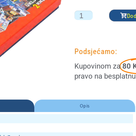
Dod
Podsjećamo:
Kupovinom za
80 K
pravo na besplatn
Opis