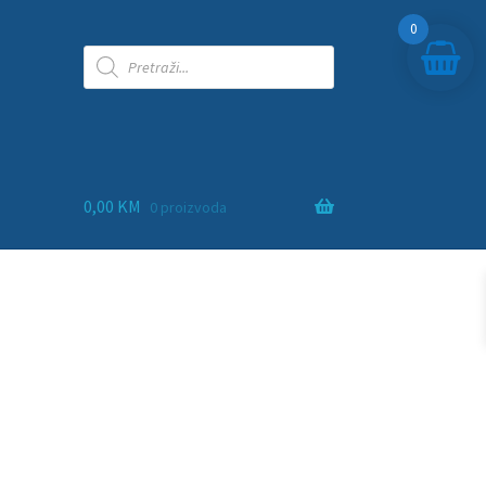
0
0,00
KM
0 proizvoda
ra
adna