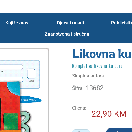
 webinara
Zahvala
Zahvala probna
znanstvena
Književnost
Djeca i mladi
Publicisti
Znanstvena i stručna
Likovna ku
Komplet za likovnu kulturu
Skupina autora
13682
Šifra:
Cijena:
22,90
KM