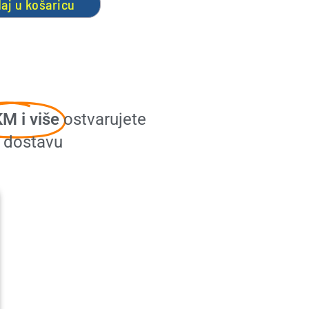
aj u košaricu
M i više
ostvarujete
u dostavu