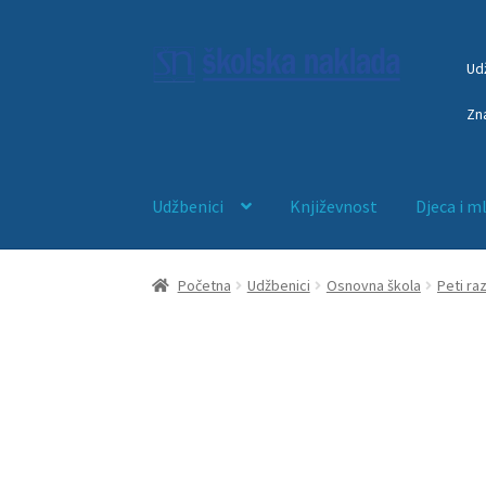
Ud
Zn
Udžbenici
Književnost
Djeca i m
Početna
Anketni list
djeca
ducan
EDUKACIJA
Početna
Udžbenici
Osnovna škola
Peti ra
Početna – blokada trgovine
Početna – interl
Početna – mostarski sajam 2026
Početna – 
Početna – nova ORG
Početna – sa webinaro