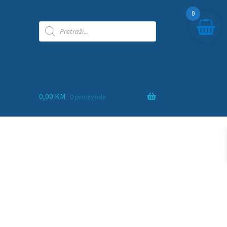
0
0,00
KM
0 proizvoda
ra
adna