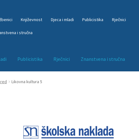
žbenici
Književnost
Djeca i mladi
Publicistika
Rječnici
anstvena i stručna
ladi
Publicistika
Rječnici
Znanstvena i stručna
Književnost
kontakt
kosara
My account
O nama
Odjava
Odjava sta
zred
Likovna kultura 5
iber mapa
Početna – interliber program
Početna – INTERLIBER r
NG
Početna – NG akcija
Početna – NG akcija + čestitka
m
Početna orig
Portal
Publicistika
Rječnici
Trgovina
Udžbenici