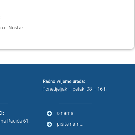
4
o. Mostar
Radno vrijeme ureda:
Ponedjeljak – petak: 08 – 16 h
I:
o nama
ana Radića 61,
pišite nam...