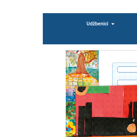
Uvjeti poslovanja
WEBINAR
WEBINAR – nema
Udžbenici