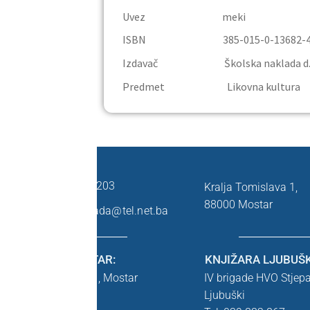
Uvez meki
ISBN 385-015-0-13682-
Izdavač Školska naklada d.o.
Predmet Likovna kultura
KONTAKT:
+387 36 333 203
Kralja Tomislava 1,
88000 Mostar
skolska.naklada@tel.net.ba
KNJIŽARA MOSTAR:
KNJIŽARA LJUBUŠK
Kralja Tomislava 1,
Mostar
IV brigade HVO Stjep
Tel: 036 446 545
Ljubuški