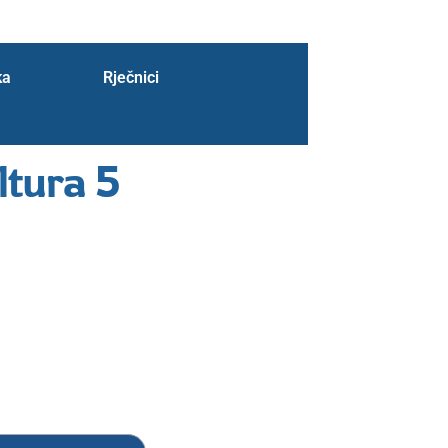
ka
Rječnici
ltura 5