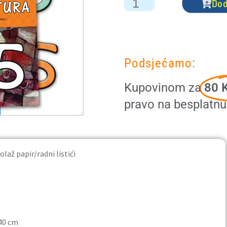
Dod
Podsjećamo:
Kupovinom za
80 K
pravo na besplatn
 papir/radni listići
0 cm