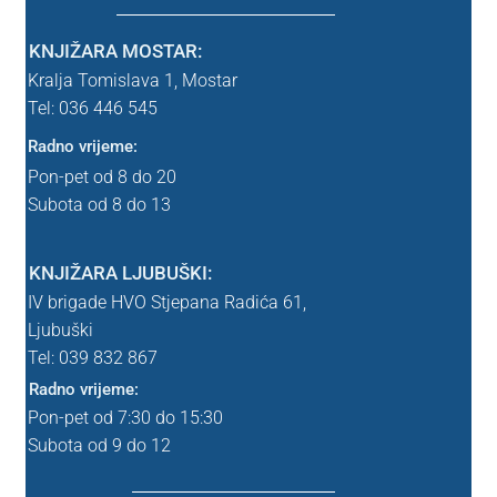
Srednja škola
KNJIŽARA MOSTAR:
Kralja Tomislava 1,
Mostar
Lektira SŠK
Tel: 036 446 545
Radno vrijeme:
Uvjeti poslovanja
Pon-pet od 8 do 20
Subota od 8 do 13
WEBINAR
WEBINAR – nema webinara
KNJIŽARA LJUBUŠKI:
IV brigade HVO Stjepana Radića 61,
Zahvala
Ljubuški
Tel: 039
832 867
Zahvala probna
Radno vrijeme:
Pon-pet od 7:30 do 15:30
znanstvena
Subota od 9 do 12