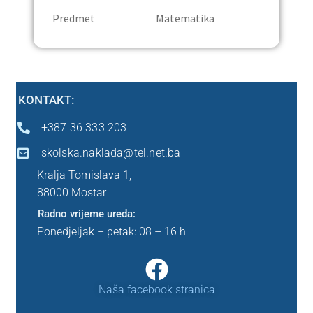
Predmet Matematika
Ostalo
Peti razred
KONTAKT:
Predškola
+387 36 333 203
Sedmi razred
skolska.naklada@tel.net.ba
Kralja Tomislava 1,
Šesti razred
88000 Mostar
Radno vrijeme ureda:
Prvi razred
Ponedjeljak – petak: 08 – 16 h
Drugi razred
Naša facebook stranica
Treći razred