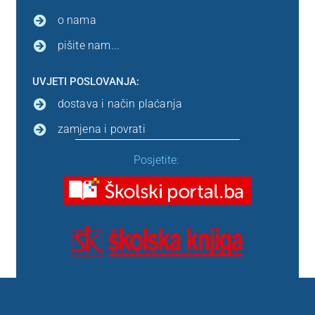
o nama
pišite nam...
UVJETI POSLOVANJA:
dostava i način plaćanja
zamjena i povrati
Posjetite: