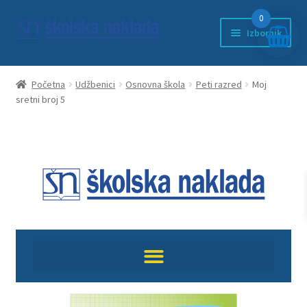
0
Izbornik
Početna
Početna
Udžbenici
Osnovna škola
Peti razred
Moj
sretni broj 5
Anketni list
djeca
ducan
EDUKACIJA
Književnost
kontakt