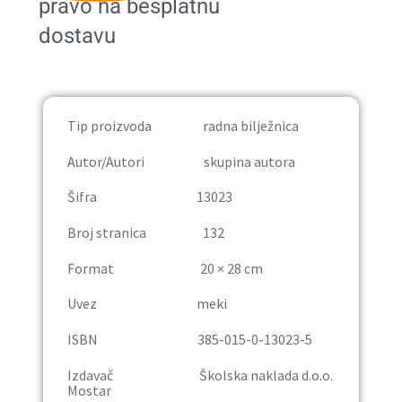
pravo na besplatnu
Publicistika
dostavu
Rječnici
Trgovina
Tip proizvoda radna bilježnica
Autor/Autori skupina autora
Udžbenici
Šifra 13023
Osnovna škola
Broj stranica 132
Četvrti razred
Format 20 × 28 cm
Uvez meki
Deveti razred
ISBN 385-015-0-13023-5
Lektira
Izdavač Školska naklada d.o.o.
Mostar
Osmi razred