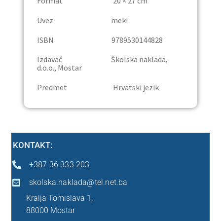
Format 20 × 27 cm
Uvez meki
Ostalo
ISBN 9789530144828
Peti razred
Izdavač Školska naklada,
d.o.o., Mostar
Predškola
Predmet Hrvatski jezik
Sedmi razred
Šesti razred
KONTAKT:
Prvi razred
+387 36 333 203
skolska.naklada@tel.net.ba
Drugi razred
Kralja Tomislava 1,
Treći razred
88000 Mostar