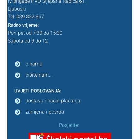
IV brigade HVO Stjepana Radića 61,
Ljubuški
Tel: 039
832 867
Radno vrijeme:
Pon-pet od 7:30 do 15:30
Subota od 9 do 12
o nama
pišite nam...
UVJETI POSLOVANJA:
dostava i način plaćanja
zamjena i povrati
Posjetite: