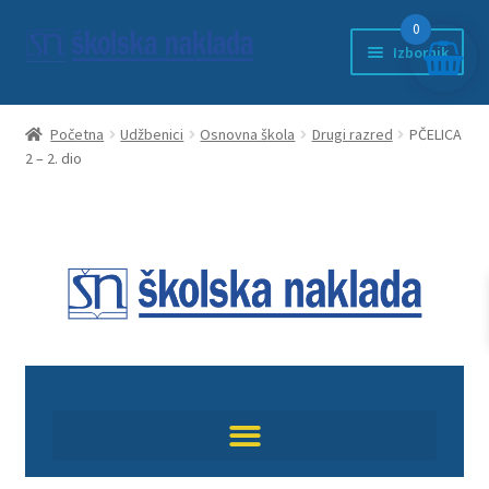
0
Izbornik
Početna
Početna
Udžbenici
Osnovna škola
Drugi razred
PČELICA
2 – 2. dio
Anketni list
djeca
ducan
EDUKACIJA
Književnost
kontakt