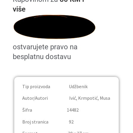
Publicistika
više
Rječnici
Trgovina
ostvarujete pravo na
Udžbenici
besplatnu dostavu
Osnovna škola
Četvrti razred
Tip proizvoda Udžbenik
Autor/Autori Ivić, Krmpotić, Musa
Deveti razred
Šifra 14482
Lektira
Broj stranica 92
Osmi razred