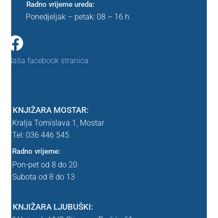
Radno vrijeme ureda:
Srednja škola
Ponedjeljak – petak: 08 – 16 h
Lektira SŠK
Naša facebook stranica
Uvjeti poslovanja
WEBINAR
KNJIŽARA MOSTAR:
WEBINAR – nema webinara
Kralja Tomislava 1,
Mostar
Tel: 036 446 545
Zahvala
Radno vrijeme:
Pon-pet od 8 do 20
Zahvala probna
Subota od 8 do 13
znanstvena
KNJIŽARA LJUBUŠKI: