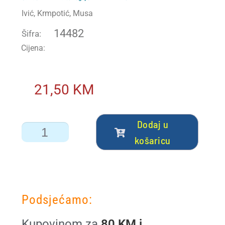
Ivić, Krmpotić, Musa
Početna – mostarski sajam 2026
14482
Šifra:
Cijena:
Početna – NG
Početna – NG akcija
21,50
KM
Početna – NG akcija + čestitka
Dodaj u
Početna – nova ORG
košaricu
Početna – sa webinarom
Početna orig
Podsjećamo:
Portal
Kupovinom za
80 KM i