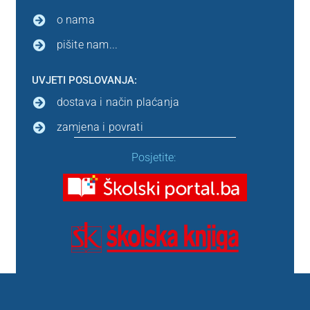
o nama
pišite nam...
UVJETI POSLOVANJA:
dostava i način plaćanja
zamjena i povrati
Posjetite: