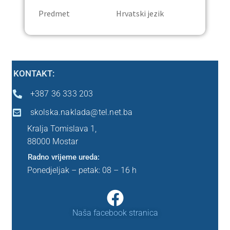
Predmet Hrvatski jezik
Ostalo
Peti razred
KONTAKT:
Predškola
+387 36 333 203
Sedmi razred
skolska.naklada@tel.net.ba
Kralja Tomislava 1,
Šesti razred
88000 Mostar
Radno vrijeme ureda:
Prvi razred
Ponedjeljak – petak: 08 – 16 h
Drugi razred
Naša facebook stranica
Treći razred