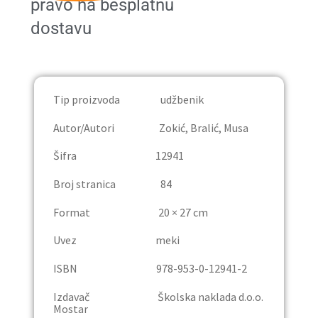
pravo na besplatnu
Publicistika
dostavu
Rječnici
Trgovina
Tip proizvoda udžbenik
Autor/Autori Zokić, Bralić, Musa
Udžbenici
Šifra 12941
Osnovna škola
Broj stranica 84
Četvrti razred
Format 20 × 27 cm
Uvez meki
Deveti razred
ISBN 978-953-0-12941-2
Lektira
Izdavač Školska naklada d.o.o.
Mostar
Osmi razred