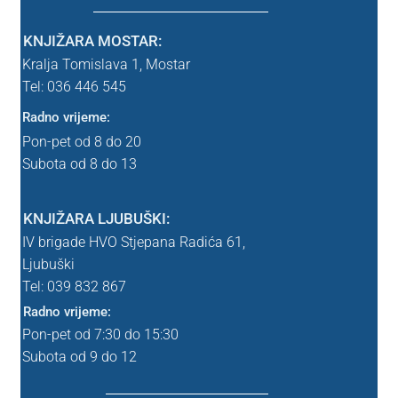
Srednja škola
KNJIŽARA MOSTAR:
Kralja Tomislava 1,
Mostar
Lektira SŠK
Tel: 036 446 545
Radno vrijeme:
Uvjeti poslovanja
Pon-pet od 8 do 20
Subota od 8 do 13
WEBINAR
WEBINAR – nema webinara
KNJIŽARA LJUBUŠKI:
IV brigade HVO Stjepana Radića 61,
Zahvala
Ljubuški
Tel: 039
832 867
Zahvala probna
Radno vrijeme:
Pon-pet od 7:30 do 15:30
znanstvena
Subota od 9 do 12