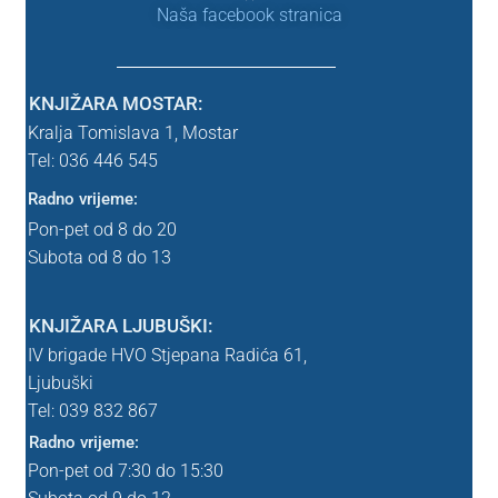
Naša facebook stranica
Srednja škola
Lektira SŠK
KNJIŽARA MOSTAR:
Kralja Tomislava 1,
Mostar
Uvjeti poslovanja
Tel: 036 446 545
Radno vrijeme:
WEBINAR
Pon-pet od 8 do 20
Subota od 8 do 13
WEBINAR – nema webinara
Zahvala
KNJIŽARA LJUBUŠKI:
IV brigade HVO Stjepana Radića 61,
Ljubuški
Zahvala probna
Tel: 039
832 867
Radno vrijeme:
znanstvena
Pon-pet od 7:30 do 15:30