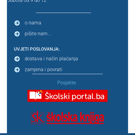
Subota od 9 do 12
o nama
pišite nam...
UVJETI POSLOVANJA:
dostava i način plaćanja
zamjena i povrati
Posjetite: