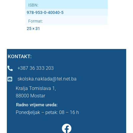
ISBN:
978-953-0-40040-5
Ostalo
Format:
25 × 31
Peti razred
Predškola
KONTAKT:
Sedmi razred
+387 36 333 203
Šesti razred
skolska.naklada@tel.net.ba
Kralja Tomislava 1,
Prvi razred
88000 Mostar
Radno vrijeme ureda:
Drugi razred
Ponedjeljak – petak: 08 – 16 h
Treći razred