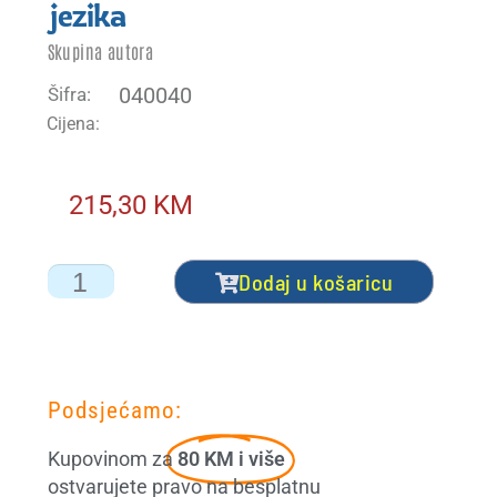
jezika
Skupina autora
Početna – mostarski sajam 2026
040040
Šifra:
Početna – NG
Cijena:
Početna – NG akcija
215,30
KM
Početna – NG akcija + čestitka
Dodaj u košaricu
Početna – nova ORG
Početna – sa webinarom
Početna orig
Podsjećamo:
Kupovinom za
80 KM i više
Portal
ostvarujete pravo na besplatnu