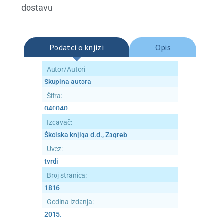
dostavu
Publicistika
Rječnici
Podatci o knjizi
Opis
Trgovina
Autor/Autori
Skupina autora
Udžbenici
Šifra:
040040
Osnovna škola
Izdavač:
Školska knjiga d.d., Zagreb
Četvrti razred
Uvez:
tvrdi
Deveti razred
Broj stranica:
1816
Lektira
Godina izdanja:
2015.
Osmi razred