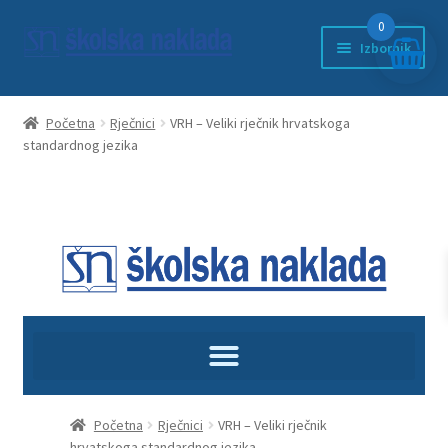
0
Izbornik
Početna
Početna
Rječnici
VRH – Veliki rječnik hrvatskoga
standardnog jezika
Anketni list
djeca
ducan
EDUKACIJA
Književnost
kontakt
Početna
Rječnici
VRH – Veliki rječnik
hrvatskoga standardnog jezika